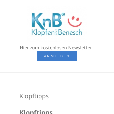
Zum
Inhalt
springen
Hier zum kostenlosen Newsletter
ANMELDEN
Klopftipps
Klopftipps